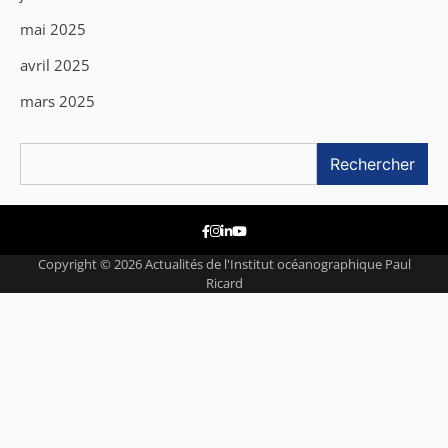
mai 2025
avril 2025
mars 2025
Rechercher
Rechercher
Facebook
Instagram
Linkedin
Youtube
Copyright © 2026
Actualités de l'Institut océanographique Paul
Ricard