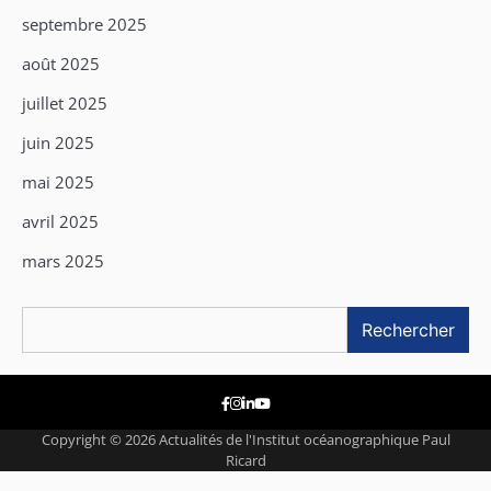
septembre 2025
août 2025
juillet 2025
juin 2025
mai 2025
avril 2025
mars 2025
Rechercher
Rechercher
Facebook
Instagram
Linkedin
Youtube
Copyright © 2026
Actualités de l'Institut océanographique Paul
Ricard