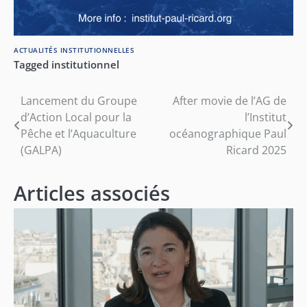
ACTUALITÉS INSTITUTIONNELLES
Tagged
institutionnel
Navigation
Lancement du Groupe
After movie de l’AG de
d’Action Local pour la
l’Institut
de
Pêche et l’Aquaculture
océanographique Paul
l’article
(GALPA)
Ricard 2025
Articles associés