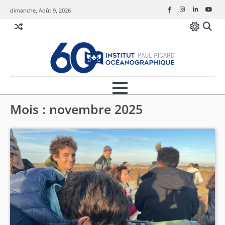
Skip
dimanche, Août 9, 2026
Facebook
Instagram
Linkedin
Youtu
to
content
Mois :
novembre 2025