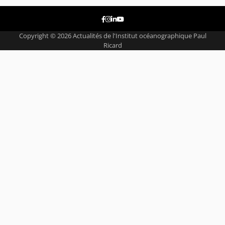
Facebook
Instagram
Linkedin
Youtube
Copyright © 2026
Actualités de l'Institut océanographique Paul
Ricard