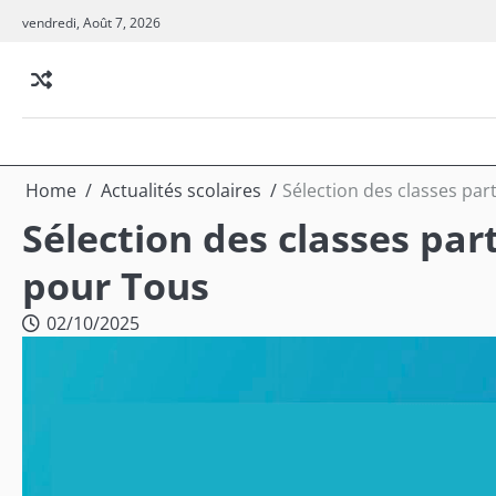
Skip
vendredi, Août 7, 2026
to
content
Home
Actualités scolaires
Sélection des classes par
Sélection des classes par
pour Tous
02/10/2025