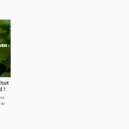
itut
 !
sse
 Ar