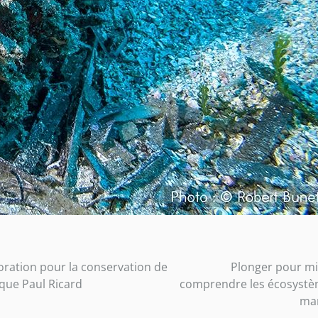
oration pour la conservation de
Plonger pour m
ique Paul Ricard
comprendre les écosyst
ma