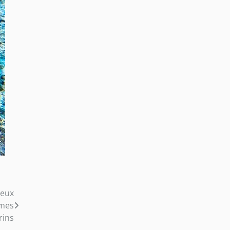
ieux
èmes
rins