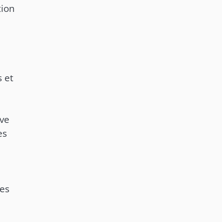
tion
s et
ive
es
nes