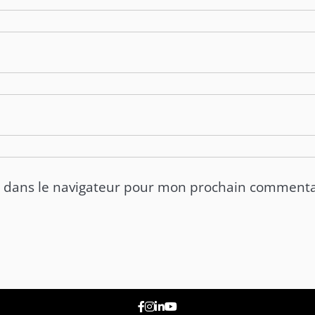
e dans le navigateur pour mon prochain commenta
Facebook
Instagram
Linkedin
Youtube