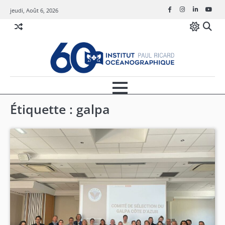
Skip
jeudi, Août 6, 2026
Facebook
Instagram
Linkedin
Youtu
to
content
Étiquette :
galpa